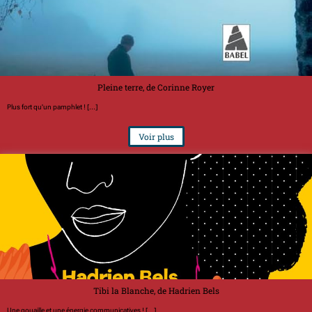
Pleine terre, de Corinne Royer
Plus fort qu'un pamphlet ! [...]
Voir plus
Tibi la Blanche, de Hadrien Bels
Une gouaille et une énergie communicatives ! [...]