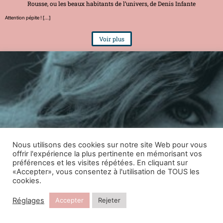
Rousse, ou les beaux habitants de l’univers, de Denis Infante
Attention pépite ! [...]
Voir plus
Nous utilisons des cookies sur notre site Web pour vous
L’Appel: histoire d’une femme argentine, de Leila Guerriero
offrir l'expérience la plus pertinente en mémorisant vos
préférences et les visites répétées. En cliquant sur
Vous ne connaissez rien à l'histoire argentine ? Moi non plus, et pourtant ce livre est PASSIONNANT
«Accepter», vous consentez à l'utilisation de TOUS les
! [...]
cookies.
Voir plus
Réglages
Accepter
Rejeter