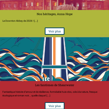
Nos héritages, Anna Hope
Le Downton Abbey de 2026 ! [...]
Voir plus
Les fantômes de Shearwater
Fantastique histoire d'amour et de résilience, formidable huis-clos, ode à la nature, fresque
écologique et roman noir... quelle claque! [...]
Voir plus