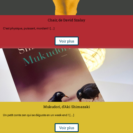
Chair, de David Szalay
C'est physique, puissant, mordant ! [...]
Voir plus
Mukudori, d’Aki Shimazaki
Un petit conte zen qui se déguste en un week-end ! [...]
Voir plus