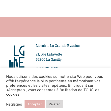
Librairie La Grande Evasion
21, rue Lafayette
56200 La Gacilly
02 99 70 25 99
Nous utilisons des cookies sur notre site Web pour vous
offrir l'expérience la plus pertinente en mémorisant vos
Suivez-nous
Mentions légales
préférences et les visites répétées. En cliquant sur
«Accepter», vous consentez à l'utilisation de TOUS les
Politique de
cookies.
confidentialité
Réglages
Accepter
Rejeter
Tous droits réservés