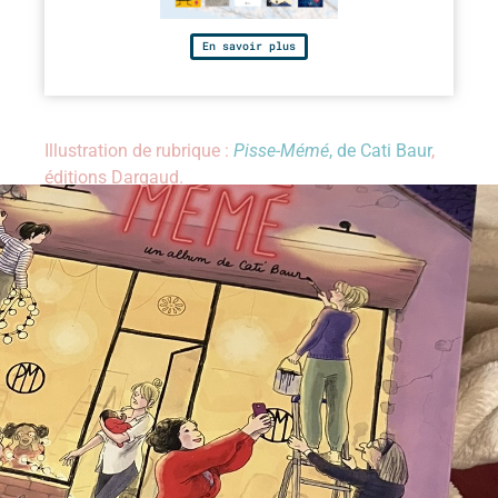
En savoir plus
Illustration de rubrique :
Pisse-Mémé
, de Cati Baur
,
éditions Dargaud.