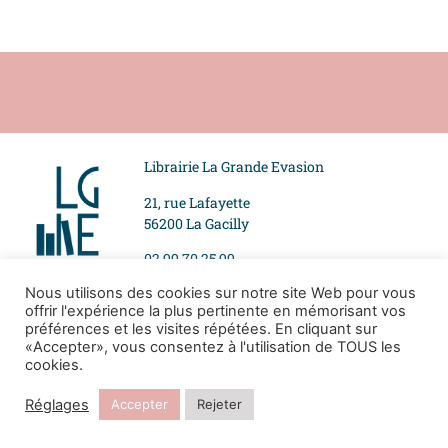
Librairie La Grande Evasion
21, rue Lafayette
56200 La Gacilly
02 99 70 25 99
Nous utilisons des cookies sur notre site Web pour vous
offrir l'expérience la plus pertinente en mémorisant vos
Suivez-nous
Mentions légales
préférences et les visites répétées. En cliquant sur
«Accepter», vous consentez à l'utilisation de TOUS les
Politique de
cookies.
confidentialité
Réglages
Accepter
Rejeter
Tous droits réservés