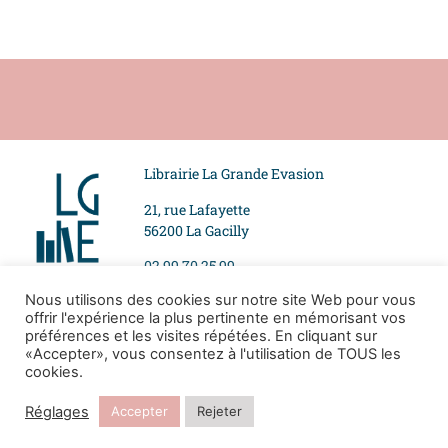
Librairie La Grande Evasion
21, rue Lafayette
56200 La Gacilly
02 99 70 25 99
Nous utilisons des cookies sur notre site Web pour vous
offrir l'expérience la plus pertinente en mémorisant vos
Suivez-nous
Mentions légales
préférences et les visites répétées. En cliquant sur
«Accepter», vous consentez à l'utilisation de TOUS les
Politique de
cookies.
confidentialité
Réglages
Accepter
Rejeter
Tous droits réservés