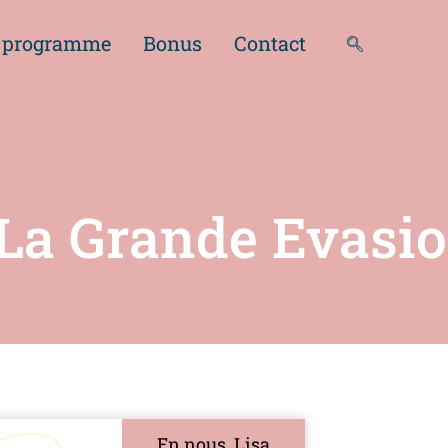
os
 programme
Au programme
Bonus
Bonus
Contact
Contact
: La Grande Evasi
En nous, Lisa