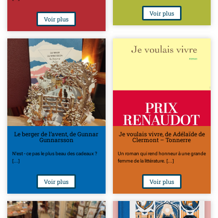
Voir plus
Voir plus
Le berger de l’avent, de Gunnar
Je voulais vivre, de Adélaïde de
Gunnarsson
Clermont – Tonnerre
N'est - ce pas le plus beau des cadeaux ?
Un roman qui rend honneur à une grande
[...]
femme de la littérature. [...]
Voir plus
Voir plus