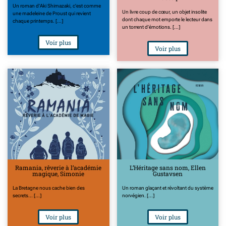
Un roman d'Aki Shimazaki, c'est comme
Un livre coup de cœur, un objet insolite
une madeleine de Proust qui revient
dont chaque mot emporte le lecteur dans
chaque printemps. [...]
un torrent d’émotions. [...]
Voir plus
Voir plus
Ramania, rêverie à l’académie
L’Héritage sans nom, Ellen
magique, Simonie
Gustavsen
La Bretagne nous cache bien des
Un roman glaçant et révoltant du système
secrets... [...]
norvégien. [...]
Voir plus
Voir plus