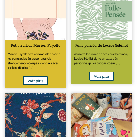
Petit fruit, de Marion Fayolle
Folle pensée, de Louise Sebillet
Marion Fayolle écrit comme elle dessine :
A travers l’odyssée de ses deux héroïnes,
les corps et les âmes sont parfois
Louise Sébillet signe un texte très
étrangement découpés, déposés avec
personnel qui va droit au coeur [...]
poésie, décalés [...]
Voir plus
Voir plus