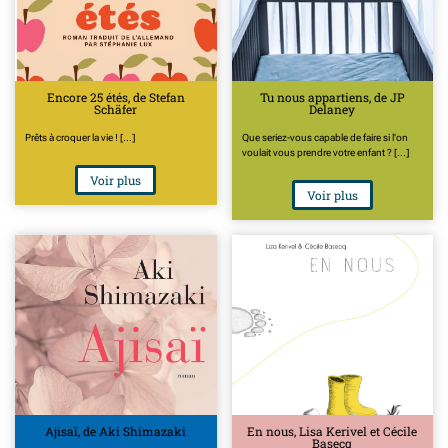
Encore 25 étés, de Stefan
Tu nous appartiens, de JP
Schäfer
Delaney
Prêts à croquer la vie ! [...]
Que seriez-vous capable de faire si l'on
voulait vous prendre votre enfant ? [...]
Voir plus
Voir plus
Ajisaï, de Aki Shimazaki
En nous, Lisa Kerivel et Cécile
Basecq