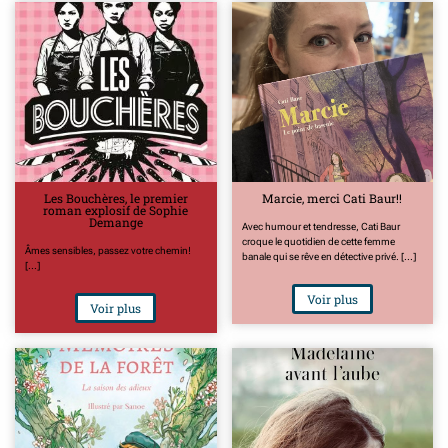
Les Bouchères, le premier
Marcie, merci Cati Baur!!
roman explosif de Sophie
Demange
Avec humour et tendresse, Cati Baur
croque le quotidien de cette femme
Âmes sensibles, passez votre chemin!
banale qui se rêve en détective privé. [...]
[...]
Voir plus
Voir plus