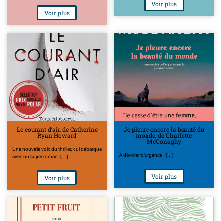
Voir plus
Voir plus
Le courant d’air, de Catherine
Je pleure encore la beauté du
Ryan Howard
monde, de Charlotte
McConaghy
Une nouvelle voix du thriller, qui débarque
A dévorer d'urgence ! [...]
avec un super roman. [...]
Voir plus
Voir plus