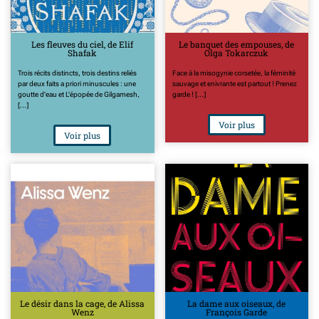
Les fleuves du ciel, de Elif
Le banquet des empouses, de
Shafak
Olga Tokarczuk
Trois récits distincts, trois destins reliés
Face à la misogynie corsetée, la féminité
par deux faits a priori minuscules : une
sauvage et enivrante est partout ! Prenez
goutte d'eau et L'épopée de Gilgamesh,
garde ! [...]
[...]
Voir plus
Voir plus
Le désir dans la cage, de Alissa
La dame aux oiseaux, de
Wenz
François Garde