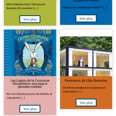
thriller à 4 mains
Merci Valentine Goby ! Elle sera à la
Mais qui est véritablement Amélie ?! [...]
librairie le 28 novembre ! [...]
Voir plus
Voir plus
Les Lapins de la Couronne
Panorama, de Lilia Hassaine
d’Angleterre, une saga à
grandes oreilles.
On le lit d'une traite et on le passe à son
voisin direct ! [...]
Non ce n'est pas que pour les enfants, et
c'est génial ! [...]
Voir plus
Voir plus