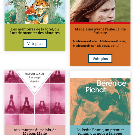
Les mémoires de la forêt, ou
Madelaine avant l’aube, la vie
l’art de raconter des histoires
furieuse
Madelaine est le feu, Madelaine est la vie,
Voir plus
Madelaine dit non à la servitude [...]
Voir plus
Aux marges du palais, de
La Petite Bonne, un premier
Marcus Malte
roman qui nous a laissées