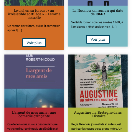
Le ciel en sa fureur : « un
La Nounou, un roman qui date
irrésistible sortilège » – Femme
de 1966 !
actuelle
Véritable roman noir des années 1960, à
Un roman envoûtant, qui se lit comme en
l'ambiance « Hitchcockienne » ! [...]
apnée ! [...]
Voir plus
Voir plus
L’argent de mes amis : une
Augustine : la Bretagne dans
comédie grinçante
l’Histoire
Que feriez-vous si vous découvriez que
Régis Delanoë, journaliste et auteur, est
votre meilleur ami tout juste décédé était
parti sur les traces de sa grand-mère. Un