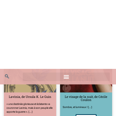
Les fantômes de Shearwater
Sur le rebord de la nuit
Fantastique histoire d'amour et de
Après En nous, Liza Kerivel signe un texte
résilience, formidable huis-clos, ode à la
d’une puissance intime et poétique
nature, fresque écologique et roman
bouleversante. Prenez place pour un
noir... quelle claque! [...]
voyage hors [...]
Voir plus
Voir plus
Lavinia, de Ursula K. Le Guin
Le visage de la nuit, de Cécile
Coulon
« une destinée glorieuse et éclatante va
Sombre, et lumineux ! [...]
couronner Lavinia, mais à son peuple elle
apporte la guerre ». [...]