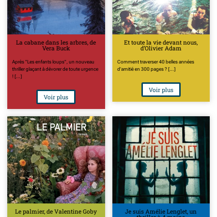
La cabane dans les arbres, de
Et toute la vie devant nous,
Vera Buck
d’Olivier Adam
Après "Les enfants loups", un nouveau
Comment traverser 40 belles années
thriller glaçant à dévorer de toute urgence
d'amitié en 300 pages ? [...]
! [...]
Voir plus
Voir plus
Le palmier, de Valentine Goby
Je suis Amélie Lenglet, un