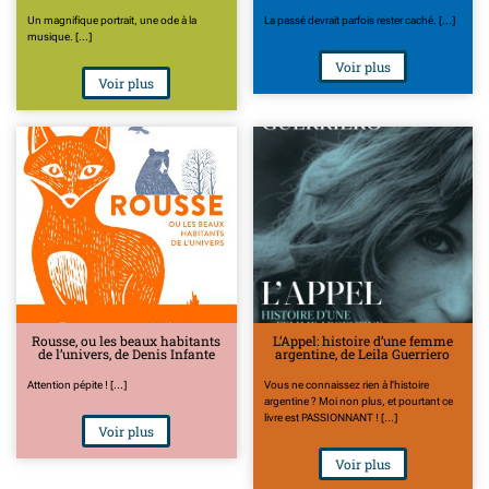
Un magnifique portrait, une ode à la
La passé devrait parfois rester caché. [...]
musique. [...]
Voir plus
Voir plus
Rousse, ou les beaux habitants
L’Appel: histoire d’une femme
de l’univers, de Denis Infante
argentine, de Leila Guerriero
Attention pépite ! [...]
Vous ne connaissez rien à l'histoire
argentine ? Moi non plus, et pourtant ce
livre est PASSIONNANT ! [...]
Voir plus
Voir plus