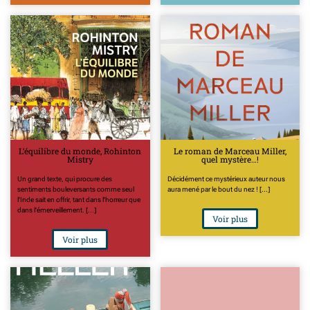
L’équilibre du monde, Rohinton
Le roman de Marceau Miller,
Mistry
quel mystère…!
Un grand texte, qui procure des
Décidément ce mystérieux auteur nous
sentiments bouleversants comme seul
aura mené par le bout du nez ! [...]
l'Inde sait en offrir, tant dans l'horreur que
dans l'émerveillement. [...]
Voir plus
Voir plus