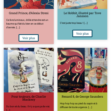
Grand Prince, d’Alexia Stresi
Le Hobbit, illustré par Tove
Jansson
Ce livre lumineux, drôle et tendre est un
C'est juste trop beau ! [...]
baume qui fait du bien en ce début
d'année. [...]
Voir plus
Voir plus
Pour toujours, de Charlie
Renard 8, de George Saunders
Mackesy
Hop hop hop au pied du sapin et à
Du bon et du beau. Il n'y a que ça de vrai.
diffuser de toute urgence. [...]
[...]