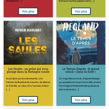
richissime? [...]
livre tout à la fois passionnant [...]
Voir plus
Voir plus
Les Saules : un polar qui vous
Le Temps d’après : le grand
plonge dans la Bretagne rurale
retour « Dans la forêt »
Aussi âpre que bouleversante, une
Un magnifique roman d'apprentissage
histoire de liberté et de meurtre, de silence
qui questionne ce qui nous relie, et rend
et d'amitié, au cœur d'un hameau breton.
hommage à l’extraordinaire puissance
[...]
des mots et de [...]
Voir plus
Voir plus