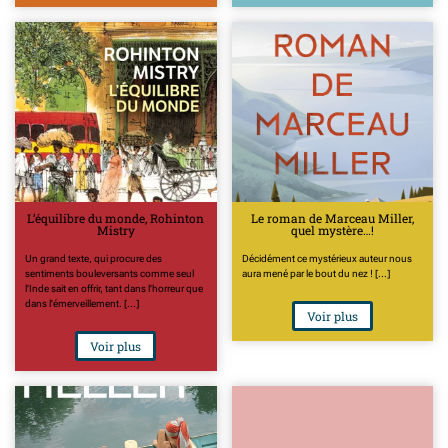
L’équilibre du monde, Rohinton
Le roman de Marceau Miller,
Mistry
quel mystère…!
Un grand texte, qui procure des
Décidément ce mystérieux auteur nous
sentiments bouleversants comme seul
aura mené par le bout du nez ! [...]
l'Inde sait en offrir, tant dans l'horreur que
dans l'émerveillement. [...]
Voir plus
Voir plus