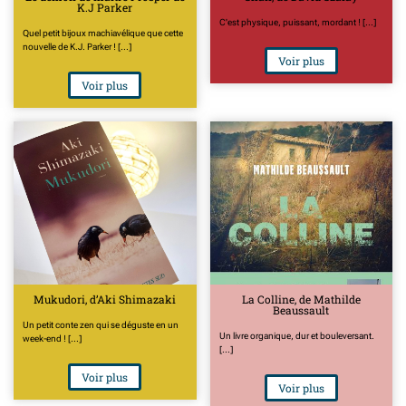
K.J Parker
C'est physique, puissant, mordant ! [...]
Quel petit bijoux machiavélique que cette
nouvelle de K.J. Parker ! [...]
Voir plus
Voir plus
Mukudori, d’Aki Shimazaki
La Colline, de Mathilde
Beaussault
Un petit conte zen qui se déguste en un
Un livre organique, dur et bouleversant.
week-end ! [...]
[...]
Voir plus
Voir plus