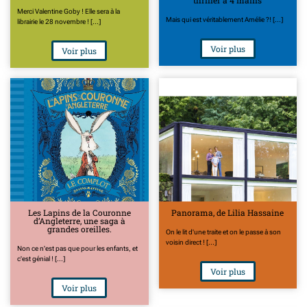
thriller à 4 mains
Merci Valentine Goby ! Elle sera à la
Mais qui est véritablement Amélie ?! [...]
librairie le 28 novembre ! [...]
Voir plus
Voir plus
Les Lapins de la Couronne
Panorama, de Lilia Hassaine
d’Angleterre, une saga à
grandes oreilles.
On le lit d'une traite et on le passe à son
voisin direct ! [...]
Non ce n'est pas que pour les enfants, et
c'est génial ! [...]
Voir plus
Voir plus