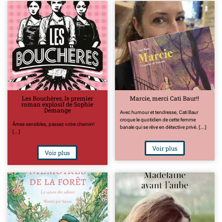
Les Bouchères, le premier
Marcie, merci Cati Baur!!
roman explosif de Sophie
Demange
Avec humour et tendresse, Cati Baur
croque le quotidien de cette femme
Âmes sensibles, passez votre chemin!
banale qui se rêve en détective privé. [...]
[...]
Voir plus
Voir plus