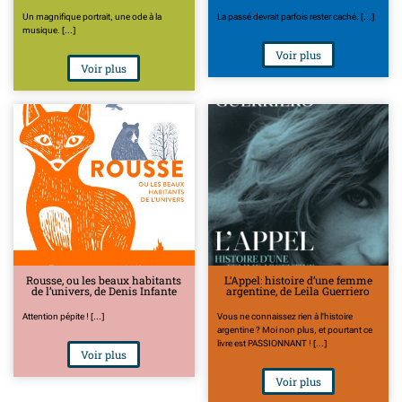
Un magnifique portrait, une ode à la
La passé devrait parfois rester caché. [...]
musique. [...]
Voir plus
Voir plus
Rousse, ou les beaux habitants
L’Appel: histoire d’une femme
de l’univers, de Denis Infante
argentine, de Leila Guerriero
Attention pépite ! [...]
Vous ne connaissez rien à l'histoire
argentine ? Moi non plus, et pourtant ce
livre est PASSIONNANT ! [...]
Voir plus
Voir plus