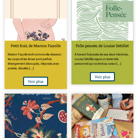
Petit fruit, de Marion Fayolle
Folle pensée, de Louise Sebillet
Marion Fayolle écrit comme elle dessine :
A travers l’odyssée de ses deux héroïnes,
les corps et les âmes sont parfois
Louise Sébillet signe un texte très
étrangement découpés, déposés avec
personnel qui va droit au coeur [...]
poésie, décalés [...]
Voir plus
Voir plus