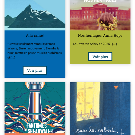
A la rame!
Nos héritages, Anna Hope
"Je veux seulement ramer, lever mes
Le Downton Abbey de 2026 ! [...]
avirons, être en mouvement, éteindre le
bruit, mettre en pause tous les problèmes
Voir plus
et [...]
Voir plus