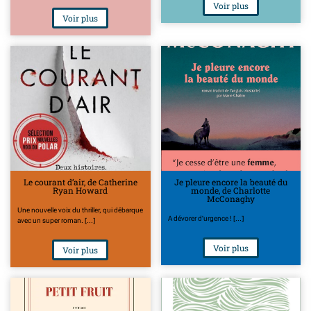
Voir plus
Voir plus
Le courant d’air, de Catherine
Je pleure encore la beauté du
Ryan Howard
monde, de Charlotte
McConaghy
Une nouvelle voix du thriller, qui débarque
A dévorer d'urgence ! [...]
avec un super roman. [...]
Voir plus
Voir plus