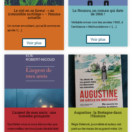
Le ciel en sa fureur : « un
La Nounou, un roman qui date
irrésistible sortilège » – Femme
de 1966 !
actuelle
Véritable roman noir des années 1960, à
Un roman envoûtant, qui se lit comme en
l'ambiance « Hitchcockienne » ! [...]
apnée ! [...]
Voir plus
Voir plus
L’argent de mes amis : une
Augustine : la Bretagne dans
comédie grinçante
l’Histoire
Que feriez-vous si vous découvriez que
Régis Delanoë, journaliste et auteur, est
votre meilleur ami tout juste décédé était
parti sur les traces de sa grand-mère. Un