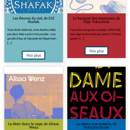
Les fleuves du ciel, de Elif
Le banquet des empouses, de
Shafak
Olga Tokarczuk
Trois récits distincts, trois destins reliés
Face à la misogynie corsetée, la féminité
par deux faits a priori minuscules : une
sauvage et enivrante est partout ! Prenez
goutte d'eau et L'épopée de Gilgamesh,
garde ! [...]
[...]
Voir plus
Voir plus
Le désir dans la cage, de Alissa
La dame aux oiseaux, de
Wenz
François Garde