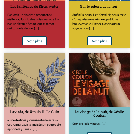
Les fantômes de Shearwater
Sur le rebord de la nuit
Fantastique histoire d'amour et de
Après En nous, Liza Kerivel signe un texte
résilience, formidable huis-clos, ode à la
d’une puissance intime et poétique
nature, fresque écologique et roman
bouleversante. Prenez place pour un
noir... quelle claque! [...]
voyage hors [...]
Voir plus
Voir plus
Lavinia, de Ursula K. Le Guin
Le visage de la nuit, de Cécile
Coulon
« une destinée glorieuse et éclatante va
Sombre, et lumineux ! [...]
couronner Lavinia, mais à son peuple elle
apporte la guerre ». [...]