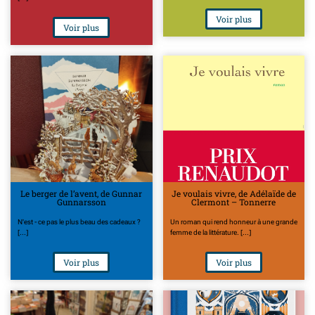
Voir plus
Voir plus
Le berger de l’avent, de Gunnar
Je voulais vivre, de Adélaïde de
Gunnarsson
Clermont – Tonnerre
N'est - ce pas le plus beau des cadeaux ?
Un roman qui rend honneur à une grande
[...]
femme de la littérature. [...]
Voir plus
Voir plus