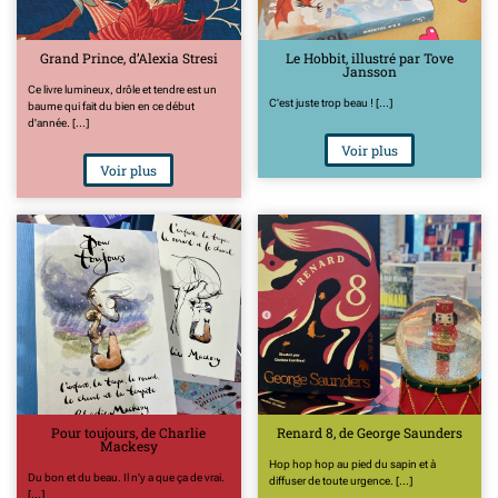
Grand Prince, d’Alexia Stresi
Le Hobbit, illustré par Tove
Jansson
Ce livre lumineux, drôle et tendre est un
C'est juste trop beau ! [...]
baume qui fait du bien en ce début
d'année. [...]
Voir plus
Voir plus
Pour toujours, de Charlie
Renard 8, de George Saunders
Mackesy
Hop hop hop au pied du sapin et à
Du bon et du beau. Il n'y a que ça de vrai.
diffuser de toute urgence. [...]
[...]