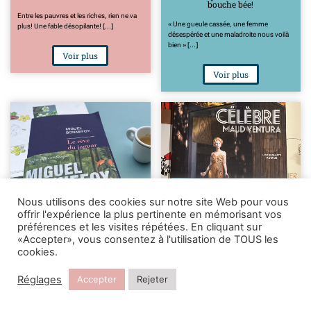
bouche bée!
Entre les pauvres et les riches, rien ne va
« Une gueule cassée, une femme
plus! Une fable désopilante! [...]
désespérée et une maladroite nous voilà
bien » [...]
Voir plus
Voir plus
Nous utilisons des cookies sur notre site Web pour vous
offrir l'expérience la plus pertinente en mémorisant vos
préférences et les visites répétées. En cliquant sur
Le rêve du jaguar, de Miguel
Célèbre, de Maud Ventura
«Accepter», vous consentez à l'utilisation de TOUS les
Bonnefoy
cookies.
Attention nuit blanche en vue !! [...]
Un roman qui retourne votre coeur de
lecteur! [...]
Réglages
Accepter
Rejeter
Voir plus
Voir plus