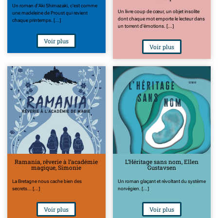
Un roman d'Aki Shimazaki, c'est comme
Un livre coup de cœur, un objet insolite
une madeleine de Proust qui revient
dont chaque mot emporte le lecteur dans
chaque printemps. [...]
un torrent d’émotions. [...]
Voir plus
Voir plus
Ramania, rêverie à l’académie
L’Héritage sans nom, Ellen
magique, Simonie
Gustavsen
La Bretagne nous cache bien des
Un roman glaçant et révoltant du système
secrets... [...]
norvégien. [...]
Voir plus
Voir plus