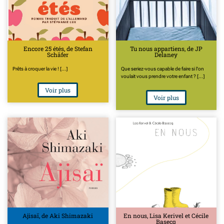
Encore 25 étés, de Stefan
Tu nous appartiens, de JP
Schäfer
Delaney
Prêts à croquer la vie ! [...]
Que seriez-vous capable de faire si l'on
voulait vous prendre votre enfant ? [...]
Voir plus
Voir plus
Ajisaï, de Aki Shimazaki
En nous, Lisa Kerivel et Cécile
Basecq