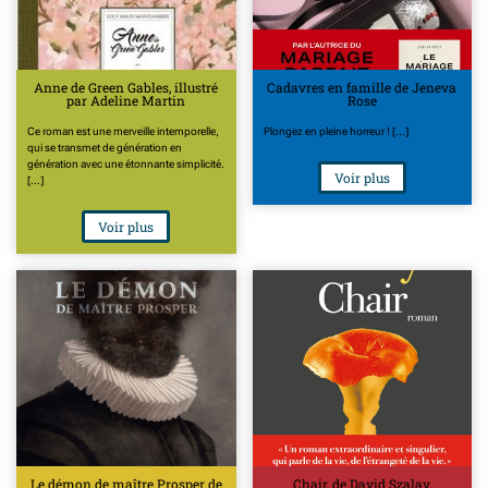
Anne de Green Gables, illustré
Cadavres en famille de Jeneva
par Adeline Martin
Rose
Ce roman est une merveille intemporelle,
Plongez en pleine horreur ! [...]
qui se transmet de génération en
génération avec une étonnante simplicité.
Voir plus
[...]
Voir plus
Le démon de maître Prosper de
Chair, de David Szalay