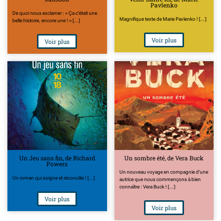
Pavlenko
De quoi nous exclamer : « Ça c'était une
Magnifique texte de Marie Pavlenko ! [...]
belle histoire, encore une ! » [...]
Voir plus
Voir plus
Un Jeu sans fin, de Richard
Un sombre été, de Vera Buck
Powers
Un nouveau voyage en compagnie d'une
Un roman qui soigne et réconcilie ! [...]
autrice que nous commençons à bien
connaître : Vera Buck ! [...]
Voir plus
Voir plus