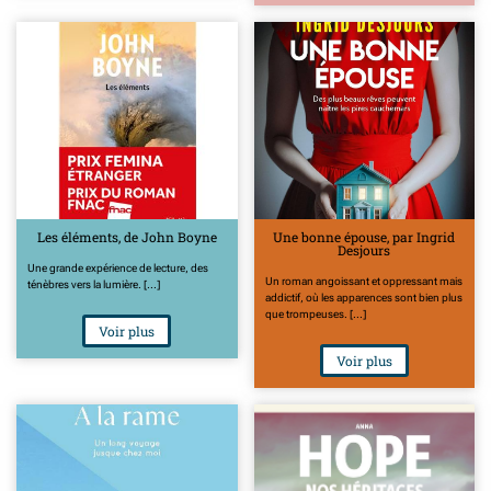
Les éléments, de John Boyne
Une bonne épouse, par Ingrid
Desjours
Une grande expérience de lecture, des
Un roman angoissant et oppressant mais
ténèbres vers la lumière. [...]
addictif, où les apparences sont bien plus
que trompeuses. [...]
Voir plus
Voir plus