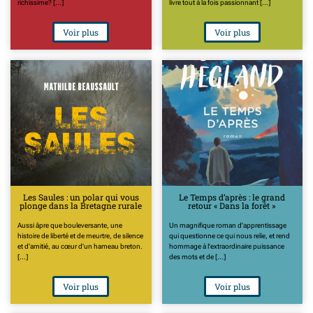
richissime? [...]
livre tout à la fois passionnant [...]
Voir plus
Voir plus
Les Saules : un polar qui vous
Le Temps d’après : le grand
plonge dans la Bretagne rurale
retour « Dans la forêt »
Aussi âpre que bouleversante, une
Un magnifique roman d'apprentissage
histoire de liberté et de meurtre, de silence
qui questionne ce qui nous relie, et rend
et d'amitié, au cœur d'un hameau breton.
hommage à l’extraordinaire puissance
[...]
des mots et de [...]
Voir plus
Voir plus