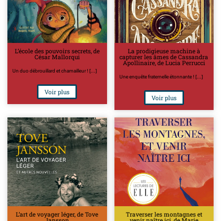
L’école des pouvoirs secrets, de
La prodigieuse machine à
César Mallorqui
capturer les âmes de Cassandra
Apollinaire, de Lucia Perrucci
Un duo débrouillard et chamailleur ! [...]
Une enquête fraternelle étonnante ! [...]
Voir plus
Voir plus
L’art de voyager léger, de Tove
Traverser les montagnes et
Jansson
venir naître ici, de Marie