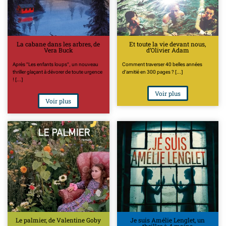
La cabane dans les arbres, de
Et toute la vie devant nous,
Vera Buck
d’Olivier Adam
Après "Les enfants loups", un nouveau
Comment traverser 40 belles années
thriller glaçant à dévorer de toute urgence
d'amitié en 300 pages ? [...]
! [...]
Voir plus
Voir plus
Le palmier, de Valentine Goby
Je suis Amélie Lenglet, un